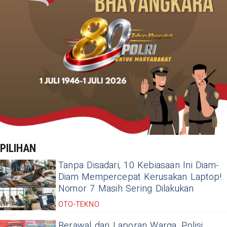
PILIHAN
Tanpa Disadari, 10 Kebiasaan Ini Diam-
Diam Mempercepat Kerusakan Laptop!
Nomor 7 Masih Sering Dilakukan
OTO-TEKNO
Berawal dari Laporan Warga, Polisi