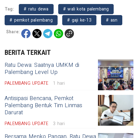
Tag:
# ratu dewa
# wali kota palembang
# pemkot palembang
# gaji ke-13
# asn
Share:
BERITA TERKAIT
Ratu Dewa: Saatnya UMKM di
Palembang Level Up
PALEMBANG UPDATE
1 hari
Antisipasi Bencana, Pemkot
Palembang Bentuk Tim Linmas
Darurat
PALEMBANG UPDATE
3 hari
Bersama Menko Pangan, Ratu Dewa