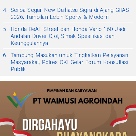
4
Serba Segar New Daihatsu Sigra di Ajang GIIAS
2026, Tampilan Lebih Sporty & Modern
5
Honda BeAT Street dan Honda Vario 160 Jadi
Andalan Driver Ojol, Simak Spesifikasi dan
Keunggulannya
6
Tampung Masukan untuk Tingkatkan Pelayanan
Masyarakat, Polres OKI Gelar Forum Konsultasi
Publik