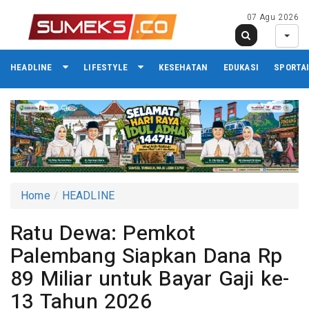
07 Agu 2026
HEADLINE
LIFESTYLE
KESEHATAN
EDUKASI
SPORTA
Home
HEADLINE
Ratu Dewa: Pemkot
Palembang Siapkan Dana Rp
89 Miliar untuk Bayar Gaji ke-
13 Tahun 2026