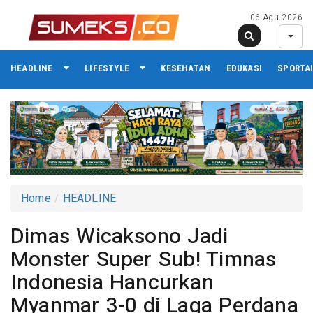
06 Agu 2026
HEADLINE
LIFESTYLE
KESEHATAN
EDUKASI
SPORTA
Home
HEADLINE
Dimas Wicaksono Jadi
Monster Super Sub! Timnas
Indonesia Hancurkan
Myanmar 3-0 di Laga Perdana