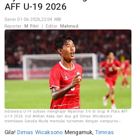
AFF U-19 2026
Senin 01-06-2026,22:04 WIB
Reporter:
M Fitri
|
Editor:
Mahmud
Indonesia U-19 sukses menghajar Myanmar 3-0 di Grup A Piala AFF
U-19 2026. Gol Arkhan Kaka dan dua gol Dimas Wicaksono
membawa Garuda Muda memulai turnamen dengan sempurna.--
Gila!
Dimas Wicaksono
Mengamuk,
Timnas