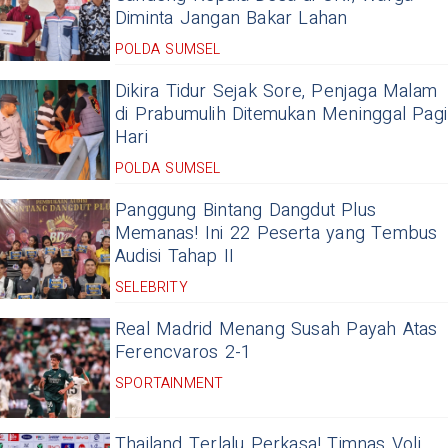
Diminta Jangan Bakar Lahan
POLDA SUMSEL
Dikira Tidur Sejak Sore, Penjaga Malam
di Prabumulih Ditemukan Meninggal Pagi
Hari
POLDA SUMSEL
Panggung Bintang Dangdut Plus
Memanas! Ini 22 Peserta yang Tembus
Audisi Tahap II
SELEBRITY
Real Madrid Menang Susah Payah Atas
Ferencvaros 2-1
SPORTAINMENT
Thailand Terlalu Perkasa! Timnas Voli