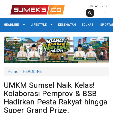
09 Agu 2026
HEADLINE
LIFESTYLE
KESEHATAN
EDUKASI
SPORTA
Home
HEADLINE
UMKM Sumsel Naik Kelas!
Kolaborasi Pemprov & BSB
Hadirkan Pesta Rakyat hingga
Super Grand Prize.