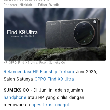
Reporter:
Niskiah
|
Editor:
Wiwik
HP OPPO Find X9 Ultra. Foto : Sumeks.Co--
Rekomendasi
HP
Flagship Terbaru
Juni 2026,
Salah Satunya
OPPO Find X9 Ultra
SUMEKS.CO
- Di Juni ini ada sejumlah
handphone
atau HP yang dirilis dengan
menawarkan
spesifikasi unggul
.