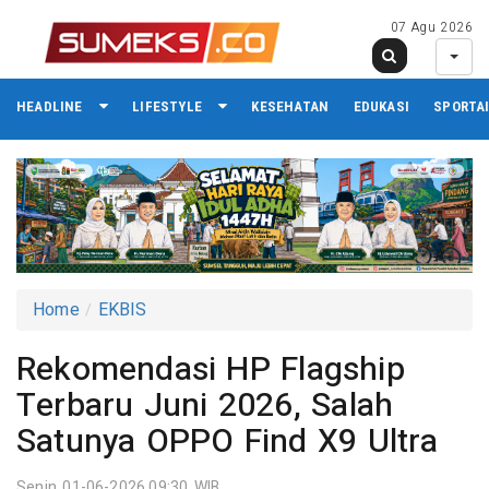
07 Agu 2026
HEADLINE
LIFESTYLE
KESEHATAN
EDUKASI
SPORTA
Home
EKBIS
Rekomendasi HP Flagship
Terbaru Juni 2026, Salah
Satunya OPPO Find X9 Ultra
Senin 01-06-2026,09:30 WIB