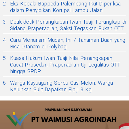
2
Eks Kepala Bappeda Palembang Ikut Diperiksa
dalam Penyidikan Korupsi Lampu Jalan
3
Detik-detik Penangkapan Iwan Tuaji Terungkap di
Sidang Praperadilan, Saksi Tegaskan Bukan OTT
4
Cara Menanam Mudah, Ini 7 Tanaman Buah yang
Bisa Ditanam di Polybag
5
Kuasa Hukum Iwan Tuaji Nilai Penangkapan
Cacat Prosedur, Praperadilan Uji Legalitas OTT
hingga SPDP
6
Warga Kayuagung Serbu Gas Melon, Warga
Keluhkan Sulit Dapatkan Elpiji 3 Kg.