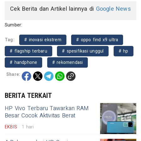
Cek Berita dan Artikel lainnya di
Google News
Sumber:
Tag:
# inovasi ekstrem
# oppo find x9 ultra
# flagship terbaru
# spesifikasi unggul
# hp
# handphone
# rekomendasi
Share:
BERITA TERKAIT
HP Vivo Terbaru Tawarkan RAM
Besar Cocok Aktivitas Berat
EKBIS
1 hari