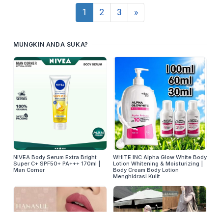
1
2
3
»