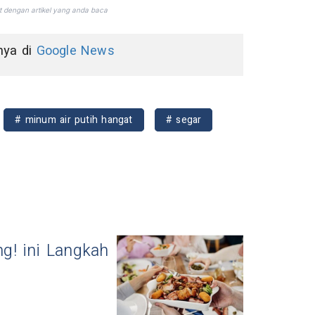
nnya di
Google News
# minum air putih hangat
# segar
g! ini Langkah