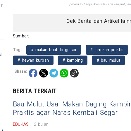
r
Cek Berita dan Artikel lai
Sumber:
Tag:
# makan buah tinggi air
# langkah praktis
a
# hewan kurban
# kambing
# bau mulut
Share:
BERITA TERKAIT
Bau Mulut Usai Makan Daging Kambin
Praktis agar Nafas Kembali Segar
EDUKASI
2 bulan