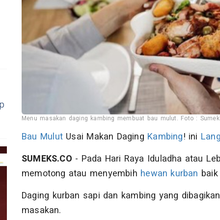
ap
Menu masakan daging kambing membuat bau mulut. Foto : Sumeks
Bau Mulut
Usai Makan Daging
Kambing
! ini
Lang
SUMEKS.CO
- Pada Hari Raya Iduladha atau Le
memotong atau menyembih
hewan kurban
baik
Daging kurban sapi dan kambing yang dibagikan
masakan.