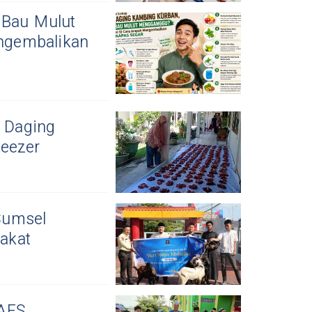
 Bau Mulut
ngembalikan
r Daging
eezer
Sumsel
akat
RAFS