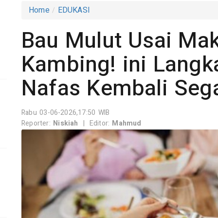
Home
EDUKASI
Bau Mulut Usai Ma
Kambing! ini Langk
Nafas Kembali Seg
Rabu 03-06-2026,17:50 WIB
Reporter:
Niskiah
|
Editor:
Mahmud