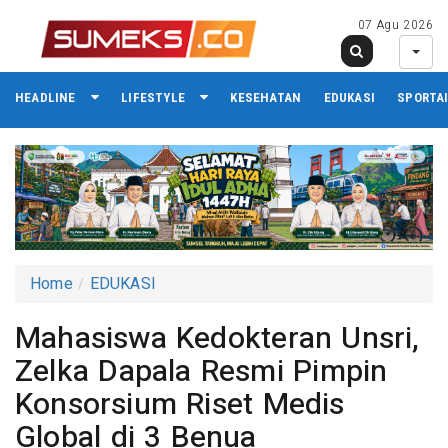
07 Agu 2026
HEADLINE
LIFESTYLE
KESEHATAN
EDUKASI
SPORTA
Home
EDUKASI
Mahasiswa Kedokteran Unsri,
Zelka Dapala Resmi Pimpin
Konsorsium Riset Medis
Global di 3 Benua