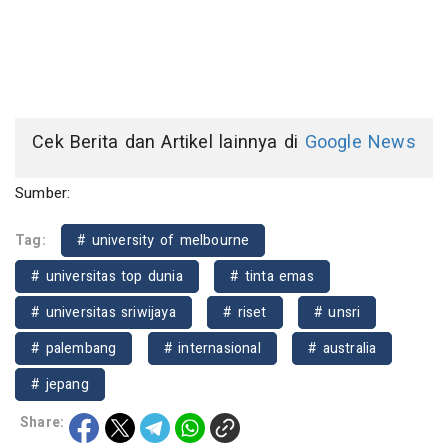
Cek Berita dan Artikel lainnya di
Google News
Sumber:
Tag:
# university of melbourne
# universitas top dunia
# tinta emas
# universitas sriwijaya
# riset
# unsri
# palembang
# internasional
# australia
# jepang
Share: